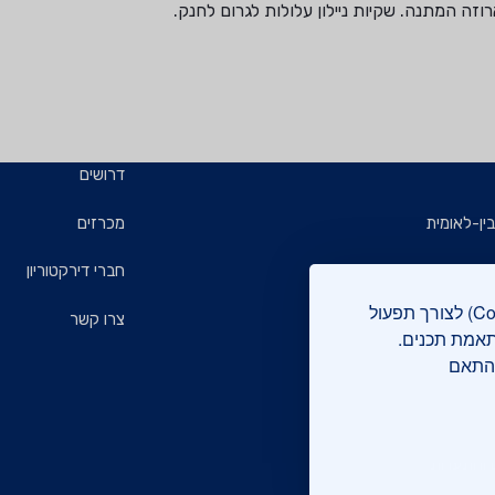
וזה המתנה. שקיות ניילון עלולות לגרום לחנק.
דרושים
ין-לאומית
מכרזים
ויזמים
חברי דירקטוריון
אתר מכון התקנים הישראלי עושה שימוש בקבצי עוגיות (Cookies) לצורך תפעול
ם
צרו קשר
תאמת תכנים.
בהתאם
רוקה
 והתעדות