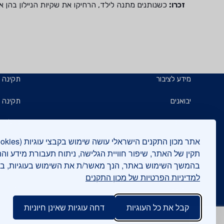
זכרו:
כשנותנים מתנה לילד, הרחיקו את שקיות הניילון בהן אר
מידע לציבור
תקינה
יבואנים
תקינה ב
תו תקן
קבלנים 
תו ירוק
תעשייני
תקין של האתר, שיפור חוויית הגלישה, ניתוח תעבורת מידע וה
בהמשך השימוש באתר, הנך מאשר/ת את השימוש בעוגיות, 
יצואנים
בדיקות
למדיניות הפרטיות של מכון התקנים
המכללה
בנייה י
קבל את כל העוגיות
דחה עוגיות שאינן חיוניות
אישורים