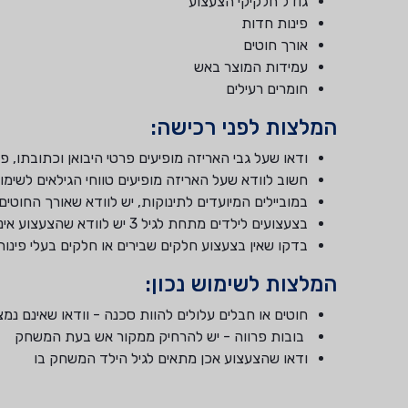
גודל חלקיקי הצעצוע
פינות חדות
אורך חוטים
עמידות המוצר באש
חומרים רעילים
המלצות לפני רכישה:
ודאו שעל גבי האריזה מופיעים פרטי היבואן וכתובתו, פ
חשוב לוודא שעל האריזה מופיעים טווחי הגילאים לשימ
במוביילים המיועדים לתינוקות, יש לוודא שאורך החוטים שמ
בצעצועים לילדים מתחת לגיל 3 יש לוודא שהצעצוע אינו פריק, או מכיל חלקים קטנים אותם הילד עלול להיכנס לפה
בדקו שאין בצעצוע חלקים שבירים או חלקים בעלי פינו
המלצות לשימוש נכון:
חוטים או חבלים עלולים להוות סכנה - וודאו שאינם נמ
בובות פרווה - יש להרחיק ממקור אש בעת המשחק
ודאו שהצעצוע אכן מתאים לגיל הילד המשחק בו