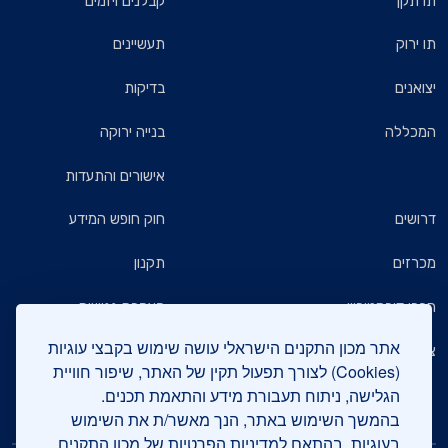
תו תקן
קבלנים ויזמים
תו ירוק
תעשיינים
יצואנים
בדיקות
המכללה
בנייה ירוקה
אישורים והתעדות
דרושים
חוק חופש המידע
מכרזים
תקנון
חברי דירקטוריון
הצהרת נגישות
אתר מכון התקנים הישראלי עושה שימוש בקבצי עוגיות
צרו קשר
מדיניות הגנת הפרטיות
(Cookies) לצורך תפעול תקין של האתר, שיפור חוויית
הגלישה, ניתוח תעבורת מידע והתאמת תכנים.
שאלות ותשובות כלליות
בהמשך השימוש באתר, הנך מאשר/ת את השימוש
בעוגיות, בהתאם
למדיניות הפרטיות של מכון התקנים