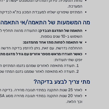
נוחות תפעולית: פירוק המתזים המסומנים ייעשה ע"י הל
המערכת.
המתזים שיפורקו ישלחו למעבדת המכון בת"א לבדיקה 
מה המשמעות של התאמה/אי התאמה 
התאמה של המדגם הנבדק:
התעודה מהווה תחליף לד
השימוש ב-10 שנים נוספות.
אי התאמה לפחות מתז אחד מהמדגם:
ההחלפה נדרשת. עם זאת, ניתן להזמין בדיקה חדשה לא
כאשר הוגדרו מראש מספר אזורים עם גודל מדגם מתאי
יופקו שתי תעודות:
תעודה מתאימה לאזורים שמהם נדגמו המתזים המ
תעודה לא מתאימה לאזור שממנו נדגם המתז שכ
מתי צריך לבצע בדיקה?
לאחר 25 שנות התקנה במתזי תגובה מהירה. בדיקה חוזרת תבוצע במחזוריות של 10 שנים. כלומר, לאחר 35 שנה, 45 שנה וכך הלאה.
וכך הלאה.