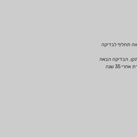
ים רגילים ו-20 שנה למתזים מסוג ESFR,CMSA), לא מהווה תחליף לבדיקה
 שנקבעו בתקן. הבדיקה הבאה
צריכה להיעשות בתום 10 שנים מהמועד הנדרש בתקן (לדוגמה: מתז רגיל שייבדק לראשונה אחרי 27 שנים, יידרש בבדיקה חוזרת אחרי 35 שנה