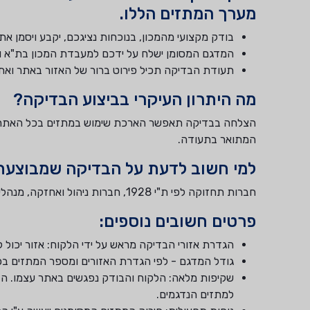
מערך המתזים הללו.
בודק מקצועי מהמכון, בנוכחות נציגכם, יקבע ויסמן 
המדגם המסומן ישלח על ידכם למעבדת המכון בת"א וי
תעודת הבדיקה תכיל פירוט ברור של האזור באתר ואת
מה היתרון העיקרי בביצוע הבדיקה?
הצלחה בבדיקה תאפשר הארכת שימוש במתזים בכל האתר. 
המתואר בתעודה.
למי חשוב לדעת על הבדיקה שמבוצעת
חברות תחזוקה לפי ת"י 1928, חברות ניהול ואחזקה, מנהלי אחזקה, ועדי בתים , איגוד התעשיינים, יועצים ובעלי מקצוע בתחום כיבוי אש, רשות הכבאות,
פרטים חשובים נוספים:
הגדרת אזורי הבדיקה מראש על ידי הלקוח: אזור יכול ל
גודל המדגם - לפי הגדרת האזורים ומספר המתזים בכל אזור לפי התקן: לפחות 1% ממספר המתז
שקיפות מלאה: הלקוח והבודק נפגשים באתר עצמו. הבוד
למתזים הנדגמים.