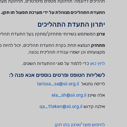
תהליכים לדוגמה: תחזוקת מטפים מיטלטלים, תחזוקת מערכו
התעדת התהליכים מנוהלת על ידי מערכת תפעול תו תקן.
יתרון התעדת התהליכים
צרכן
המשתמש בשירותי מתחזק/מתקין בעל התעדת תהליכים יכ
מתחזק
הנמצא תחת בקרת התעדת תהליכים, יכול להיות סמו
מקצועיותו וכן ישמרו עבודה תהליכית נכונה.
לחץ כאן
כדי ללמוד על סוגי ההתעדות השונים.
לשליחת הטופס ופרטים נוספים אנא פנה ל:
לריסה נתנאל
larissa_sa@sii.org.il
אלה שיינין
ela_sh@sii.org.il
אילנה קדוש
qa_tteken@sii.org.il
לחיפוש מוצר/ארגון בתו תקן