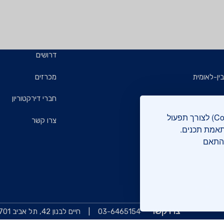
דרושים
ין-לאומית
מכרזים
ויזמים
חברי דירקטוריון
אתר מכון התקנים הישראלי עושה שימוש בקבצי עוגיות (Cookies) לצורך תפעול
ם
צרו קשר
תאמת תכנים.
בהתאם
רוקה
 והתעדות
צרו קשר
03-6465154
חיים לבנון 42, תל אביב 6997701