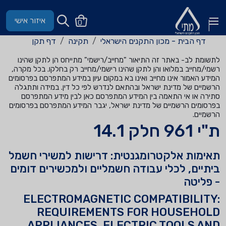
איזור אישי
0
דף הבית - מכון התקנים הישראלי
תקינה
דף תקן
לתשומת לב- באתר זה התיאור "מחייב/רישמי" מתייחס הן לתקן שהינו
רשמי/מחייב במלואו והן לתקן שהינו רישמי/מחייב רק בחלקו. בכל מקרה,
המידע האמור אינו מחייב ואינו בא במקום עיון במידע המתפרסם בפרסומים
הרשמיים של מדינת ישראל ובהתאם לנדרש לפי כל דין. במידה ותתגלה
סתירה או אי התאמה בין המידע המתפרסם כאן לבין מידע המתפרסם
בפרסומים הרשמיים של מדינת ישראל, יגבר המידע המתפרסם בפרסומים
הרשמיים.
ת"י 961 חלק 14.1
תאימות אלקטרומגנטית: דרישות למשירי חשמל
ביתיים, לכלי עבודה חשמליים ולמכשירים דומים
- פליטה
ELECTROMAGNETIC COMPATIBILITY:
REQUIREMENTS FOR HOUSEHOLD
APPLIANCES, ELECTRIC TOOLS AND