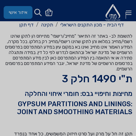
איזור אישי
0
דף הבית - מכון התקנים הישראלי
תקינה
דף תקן
לתשומת לב- באתר זה התיאור "מחייב/רישמי" מתייחס הן לתקן שהינו
רשמי/מחייב במלואו והן לתקן שהינו רישמי/מחייב רק בחלקו. בכל מקרה,
המידע האמור אינו מחייב ואינו בא במקום עיון במידע המתפרסם בפרסומים
הרשמיים של מדינת ישראל ובהתאם לנדרש לפי כל דין. במידה ותתגלה
סתירה או אי התאמה בין המידע המתפרסם כאן לבין מידע המתפרסם
בפרסומים הרשמיים של מדינת ישראל, יגבר המידע המתפרסם בפרסומים
הרשמיים.
ת"י 1490 חלק 3
מחיצות וחיפויי גבס: חומרי איחוי והחלקה
GYPSUM PARTITIONS AND LININGS:
JOINT AND SMOOTHING MATERIALS
תקן זה חל על מרק ועל סרט חיזוק המשמשים, כל אחד בנפרד