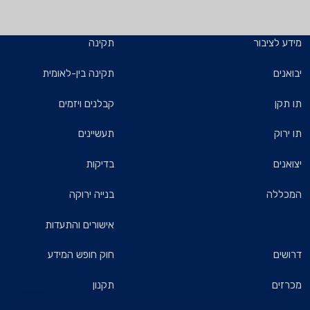
מידע לציבור
תקינה
יבואנים
תקינה בין-לאומית
תו תקן
קבלנים ויזמים
תו ירוק
תעשיינים
יצואנים
בדיקות
המכללה
בנייה ירוקה
אישורים והתעדות
דרושים
חוק חופש המידע
מכרזים
תקנון