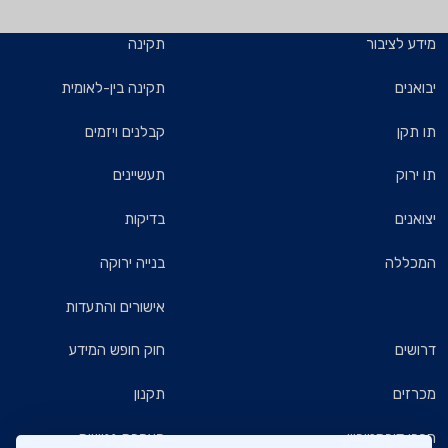
מידע לציבור
תקינה
יבואנים
תקינה בין-לאומית
תו תקן
קבלנים ויזמים
תו ירוק
תעשיינים
יצואנים
בדיקות
המכללה
בנייה ירוקה
אישורים והתעדות
דרושים
חוק חופש המידע
מכרזים
תקנון
חברי דירקטוריון
הצהרת נגישות