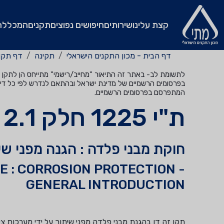
קצת עלינו
שירותים
חיפושים נפוצים
תקנים
המכללה
דף הבית - מכון התקנים הישראלי
תקינה
דף תקן
לתשומת לב- באתר זה התיאור "מחייב/רישמי" מתייחס הן לתקן שהי
בפרסומים הרשמיים של מדינת ישראל ובהתאם לנדרש לפי כל דין
המתפרסם בפרסומים הרשמיים.
ת"י 1225 חלק 2.1
חוקת מבני פלדה : הגנה מפני שי
 : CORROSION PROTECTION -
GENERAL INTRODUCTION
תקן זה דן בהגנת מבני פלדה מפני שיתוך על ידי מערכות ציפ