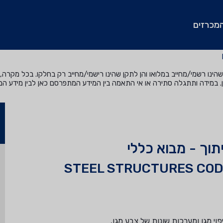
מכרזים
נו רשמי/מחייב במלואו והן לתקן שהינו רישמי/מחייב רק בחלקו. בכל מקרה, ה
. במידה ותתגלה סתירה או אי התאמה בין המידע המתפרסם כאן לבין מידע ה
תוך - מבוא כללי
STEEL STRUCTURES CODE
וי מגן ומערכות שונות של צבע מגן.