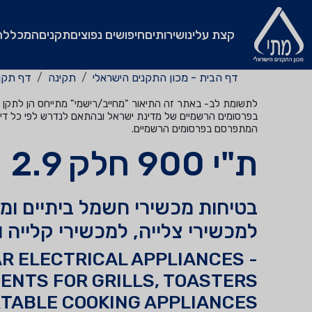
קצת עלינו
שירותים
חיפושים נפוצים
תקנים
המכללה
דף הבית - מכון התקנים הישראלי
תקינה
דף תקן
לתשומת לב- באתר זה התיאור "מחייב/רישמי" מתייחס הן לתקן שהי
בפרסומים הרשמיים של מדינת ישראל ובהתאם לנדרש לפי כל דין
המתפרסם בפרסומים הרשמיים.
ת"י 900 חלק 2.9
בטיחות מכשירי חשמל ביתיים ומכ
למכשירי צלייה, למכשירי קלייה 
R ELECTRICAL APPLIANCES -
ENTS FOR GRILLS, TOASTERS
RTABLE COOKING APPLIANCES