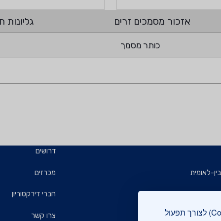
אזכור מסמכים זרים
גליונות תי
כותר מסמך
דרושים
ין-לאומית
מכרזים
ויזמים
חברי דירקטוריון
אתר מכון התקנים הישראלי עושה שימוש בקבצי עוגיות (Cookies) לצורך תפעול
ם
צרו קשר