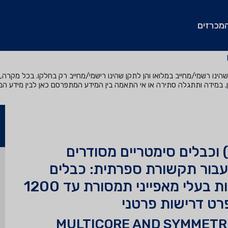
מכרזים
נו רשמי/מחייב במלואו והן לתקן שהינו רישמי/מחייב רק בחלקו. בכל מקרה, ה
. במידה ותתגלה סתירה או אי התאמה בין המידע המתפרסם כאן לבין מידע ה
כבלים רב-גידיים (MULTICORE) וכבלים סימטריים מסודרים
גות/רביעיות (PAIR/QUAD) עבור תקשורת ספרתית: כבלים
סימטריים מסודרים בזוגות/רביעיות בעלי מאפייני תמסורת עד 1200
פרט דרישות פרטני
MULTICORE AND SYMMETR