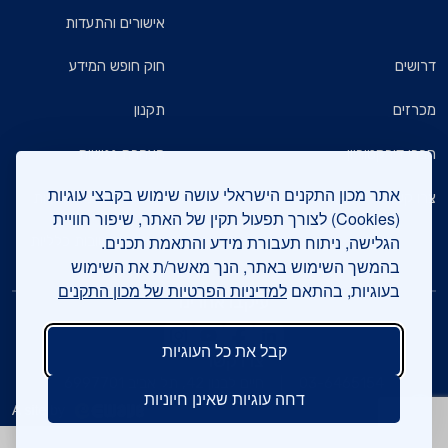
אישורים והתעדות
דרושים
חוק חופש המידע
מכרזים
תקנון
חברי דירקטוריון
הצהרת נגישות
אתר מכון התקנים הישראלי עושה שימוש בקבצי עוגיות
צרו קשר
מדיניות הגנת הפרטיות
(Cookies) לצורך תפעול תקין של האתר, שיפור חוויית
הגלישה, ניתוח תעבורת מידע והתאמת תכנים.
שאלות ותשובות כלליות
בהמשך השימוש באתר, הנך מאשר/ת את השימוש
בעוגיות, בהתאם
למדיניות הפרטיות של מכון התקנים
עיקבו אחרינו
קבל את כל העוגיות
צרו קשר
03-6465154
חיים לבנון 42, תל אביב 6997701
דחה עוגיות שאינן חיוניות