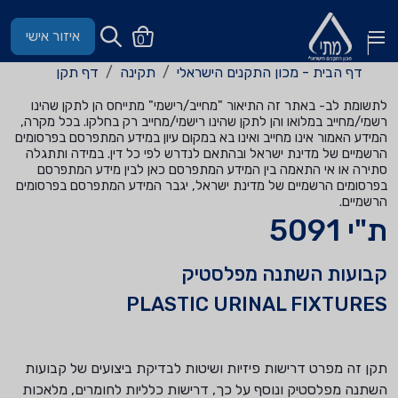
איזור אישי
0
דף הבית - מכון התקנים הישראלי
תקינה
דף תקן
לתשומת לב- באתר זה התיאור "מחייב/רישמי" מתייחס הן לתקן שהינו
רשמי/מחייב במלואו והן לתקן שהינו רישמי/מחייב רק בחלקו. בכל מקרה,
המידע האמור אינו מחייב ואינו בא במקום עיון במידע המתפרסם בפרסומים
הרשמיים של מדינת ישראל ובהתאם לנדרש לפי כל דין. במידה ותתגלה
סתירה או אי התאמה בין המידע המתפרסם כאן לבין מידע המתפרסם
בפרסומים הרשמיים של מדינת ישראל, יגבר המידע המתפרסם בפרסומים
הרשמיים.
ת"י 5091
קבועות השתנה מפלסטיק
PLASTIC URINAL FIXTURES
תקן זה מפרט דרישות פיזיות ושיטות לבדיקת ביצועים של קבועות
השתנה מפלסטיק ונוסף על כך, דרישות כלליות לחומרים, מלאכות