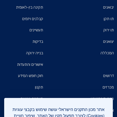
יבואנים
תקינה בין-לאומית
תו תקן
קבלנים ויזמים
תו ירוק
תעשיינים
יצואנים
בדיקות
המכללה
בנייה ירוקה
אישורים והתעדות
דרושים
חוק חופש המידע
מכרזים
תקנון
חברי דירקטוריון
הצהרת נגישות
אתר מכון התקנים הישראלי עושה שימוש בקבצי עוגיות
צרו קשר
מדיניות הגנת הפרטיות
(Cookies) לצורך תפעול תקין של האתר, שיפור חוויית