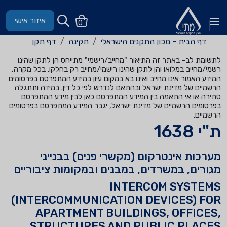
איזור אישי
0
דף הבית - מכון התקנים הישראלי
תקינה
דף תקן
לתשומת לב- באתר זה התיאור "מחייב/רישמי" מתייחס הן לתקן שהינו
רשמי/מחייב במלואו והן לתקן שהינו רישמי/מחייב רק בחלקו. בכל מקרה,
המידע האמור אינו מחייב ואינו בא במקום עיון במידע המתפרסם בפרסומים
הרשמיים של מדינת ישראל ובהתאם לנדרש לפי כל דין. במידה ותתגלה
סתירה או אי התאמה בין המידע המתפרסם כאן לבין מידע המתפרסם
בפרסומים הרשמיים של מדינת ישראל, יגבר המידע המתפרסם בפרסומים
הרשמיים.
ת"י 1638
מערכות אינטרקום (מקשרי פנים) בבנייני
מגורים, במשרדים, במבנים ובמקומות ציבוריים
INTERCOM SYSTEMS
(INTERCOMMUNICATION DEVICES) FOR
APARTMENT BUILDINGS, OFFICES,
STRUCTURES AND PUBLIC PLACES