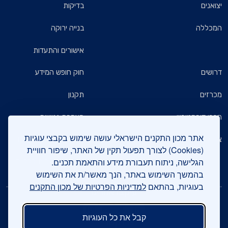
יצואנים
בדיקות
המכללה
בנייה ירוקה
אישורים והתעדות
דרושים
חוק חופש המידע
מכרזים
תקנון
חברי דירקטוריון
הצהרת נגישות
אתר מכון התקנים הישראלי עושה שימוש בקבצי עוגיות
צרו קשר
מדיניות הגנת הפרטיות
(Cookies) לצורך תפעול תקין של האתר, שיפור חוויית
הגלישה, ניתוח תעבורת מידע והתאמת תכנים.
שאלות ותשובות כלליות
בהמשך השימוש באתר, הנך מאשר/ת את השימוש
בעוגיות, בהתאם
למדיניות הפרטיות של מכון התקנים
עיקבו אחרינו
קבל את כל העוגיות
צרו קשר