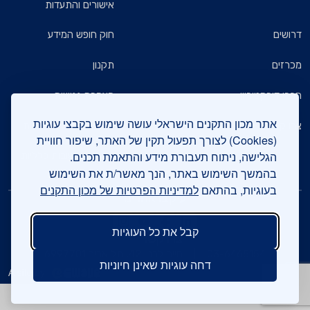
אישורים והתעדות
דרושים
חוק חופש המידע
מכרזים
תקנון
חברי דירקטוריון
הצהרת נגישות
אתר מכון התקנים הישראלי עושה שימוש בקבצי עוגיות
צרו קשר
מדיניות הגנת הפרטיות
(Cookies) לצורך תפעול תקין של האתר, שיפור חוויית
הגלישה, ניתוח תעבורת מידע והתאמת תכנים.
שאלות ותשובות כלליות
בהמשך השימוש באתר, הנך מאשר/ת את השימוש
בעוגיות, בהתאם
למדיניות הפרטיות של מכון התקנים
עיקבו אחרינו
קבל את כל העוגיות
צרו קשר
03-6465154
חיים לבנון 42, תל אביב 6997701
דחה עוגיות שאינן חיוניות