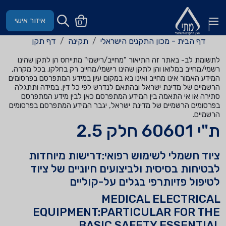
איזור אישי
0
דף הבית - מכון התקנים הישראלי
תקינה
דף תקן
לתשומת לב- באתר זה התיאור "מחייב/רישמי" מתייחס הן לתקן שהינו
רשמי/מחייב במלואו והן לתקן שהינו רישמי/מחייב רק בחלקו. בכל מקרה,
המידע האמור אינו מחייב ואינו בא במקום עיון במידע המתפרסם בפרסומים
הרשמיים של מדינת ישראל ובהתאם לנדרש לפי כל דין. במידה ותתגלה
סתירה או אי התאמה בין המידע המתפרסם כאן לבין מידע המתפרסם
בפרסומים הרשמיים של מדינת ישראל, יגבר המידע המתפרסם בפרסומים
הרשמיים.
ת"י 60601 חלק 2.5
ציוד חשמלי לשימוש רפואי:דרישות מיוחדות
לבטיחות בסיסית ולביצועים חיוניים של ציוד
לטיפול פזיותרפי בגלים על-קוליים
MEDICAL ELECTRICAL
EQUIPMENT:PARTICULAR FOR THE
BASIC SAFETY ESSENTIAL