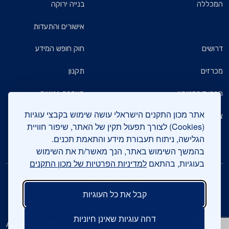
המכללה
בנייה ירוקה
אישורים והתעדות
דרושים
חוק חופש המידע
מכרזים
תקנון
חברי דירקטוריון
הצהרת נגישות
אתר מכון התקנים הישראלי עושה שימוש בקבצי עוגיות
צרו קשר
מדיניות הגנת הפרטיות
(Cookies) לצורך תפעול תקין של האתר, שיפור חוויית
הגלישה, ניתוח תעבורת מידע והתאמת תכנים.
שאלות ותשובות כלליות
בהמשך השימוש באתר, הנך מאשר/ת את השימוש
בעוגיות, בהתאם
למדיניות הפרטיות של מכון התקנים
עיקבו אחרינו
קבל את כל העוגיות
צרו קשר
03-6465154
חיים לבנון 42, תל אביב 6997701
דחה עוגיות שאינן חיוניות