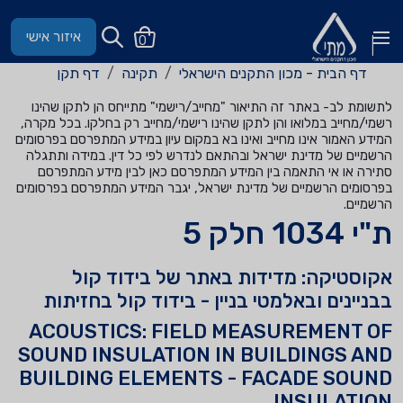
איזור אישי
0
דף הבית - מכון התקנים הישראלי
תקינה
דף תקן
לתשומת לב- באתר זה התיאור "מחייב/רישמי" מתייחס הן לתקן שהינו
רשמי/מחייב במלואו והן לתקן שהינו רישמי/מחייב רק בחלקו. בכל מקרה,
המידע האמור אינו מחייב ואינו בא במקום עיון במידע המתפרסם בפרסומים
הרשמיים של מדינת ישראל ובהתאם לנדרש לפי כל דין. במידה ותתגלה
סתירה או אי התאמה בין המידע המתפרסם כאן לבין מידע המתפרסם
בפרסומים הרשמיים של מדינת ישראל, יגבר המידע המתפרסם בפרסומים
הרשמיים.
ת"י 1034 חלק 5
אקוסטיקה: מדידות באתר של בידוד קול
בבניינים ובאלמטי בניין - בידוד קול בחזיתות
ACOUSTICS: FIELD MEASUREMENT OF
SOUND INSULATION IN BUILDINGS AND
BUILDING ELEMENTS - FACADE SOUND
INSULATION