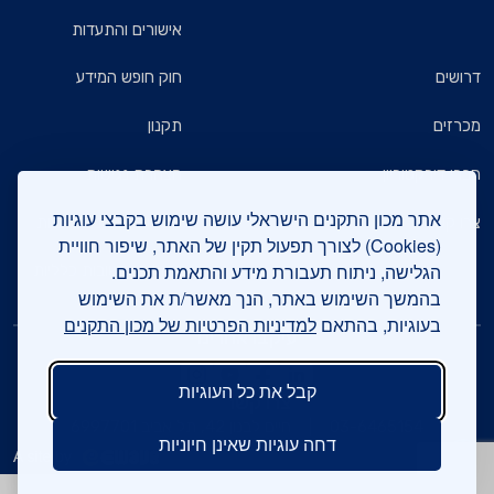
אישורים והתעדות
דרושים
חוק חופש המידע
מכרזים
תקנון
חברי דירקטוריון
הצהרת נגישות
אתר מכון התקנים הישראלי עושה שימוש בקבצי עוגיות
צרו קשר
מדיניות הגנת הפרטיות
(Cookies) לצורך תפעול תקין של האתר, שיפור חוויית
הגלישה, ניתוח תעבורת מידע והתאמת תכנים.
שאלות ותשובות כלליות
בהמשך השימוש באתר, הנך מאשר/ת את השימוש
בעוגיות, בהתאם
למדיניות הפרטיות של מכון התקנים
עיקבו אחרינו
קבל את כל העוגיות
צרו קשר
03-6465154
חיים לבנון 42, תל אביב 6997701
דחה עוגיות שאינן חיוניות