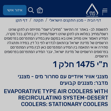
איזור אישי
0
דף הבית - מכון התקנים הישראלי
תקינה
דף תקן
לתשומת לב- באתר זה התיאור "מחייב/רישמי" מתייחס הן לתקן שהינו
רשמי/מחייב במלואו והן לתקן שהינו רישמי/מחייב רק בחלקו. בכל מקרה,
המידע האמור אינו מחייב ואינו בא במקום עיון במידע המתפרסם בפרסומים
הרשמיים של מדינת ישראל ובהתאם לנדרש לפי כל דין. במידה ותתגלה
סתירה או אי התאמה בין המידע המתפרסם כאן לבין מידע המתפרסם
בפרסומים הרשמיים של מדינת ישראל, יגבר המידע המתפרסם בפרסומים
הרשמיים.
ת"י 1475 חלק 1
מצנני אוויר איודיים עם סחרור מים - מצנני
מדבר: מצננים קבועים
EVAPORATIVE TYPE AIR COOLERS WITH
RECIRCULATING SYSTEM-DESERT
COOLERS: STATIONARY COOLERS