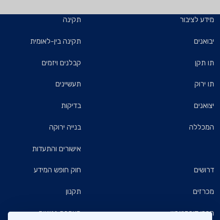
מידע לציבור
תקינה
יבואנים
תקינה בין-לאומית
תו תקן
קבלנים ויזמים
תו ירוק
תעשיינים
יצואנים
בדיקות
המכללה
בנייה ירוקה
אישורים והתעדות
דרושים
חוק חופש המידע
מכרזים
תקנון
חברי דירקטוריון
הצהרת נגישות