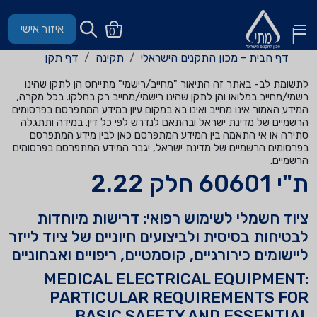
איזור אישי
0
דף הבית - מכון התקנים הישראלי
תקינה
דף תקן
לתשומת לב- באתר זה התיאור "מחייב/רישמי" מתייחס הן לתקן שהינו
רשמי/מחייב במלואו והן לתקן שהינו רישמי/מחייב רק בחלקו. בכל מקרה,
המידע האמור אינו מחייב ואינו בא במקום עיון במידע המתפרסם בפרסומים
הרשמיים של מדינת ישראל ובהתאם לנדרש לפי כל דין. במידה ותתגלה
סתירה או אי התאמה בין המידע המתפרסם כאן לבין מידע המתפרסם
בפרסומים הרשמיים של מדינת ישראל, יגבר המידע המתפרסם בפרסומים
הרשמיים.
ת"י 60601 חלק 2.22
ציוד חשמלי לשימוש רפואי: דרישות מיוחדות
לבטיחות בסיסית ולביצועים חיוניים של ציוד לייזר
ליישומים כירורגיים, קוסמטיים, ריפויים ואבחוניים
MEDICAL ELECTRICAL EQUIPMENT:
PARTICULAR REQUIREMENTS FOR
BASIC SAFETY AND ESSENTIAL