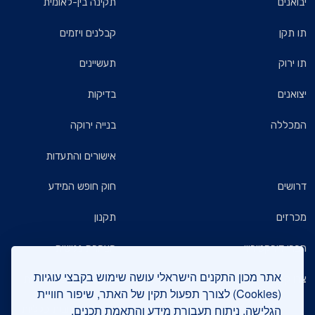
יבואנים
תקינה בין-לאומית
תו תקן
קבלנים ויזמים
תו ירוק
תעשיינים
יצואנים
בדיקות
המכללה
בנייה ירוקה
אישורים והתעדות
דרושים
חוק חופש המידע
מכרזים
תקנון
חברי דירקטוריון
הצהרת נגישות
אתר מכון התקנים הישראלי עושה שימוש בקבצי עוגיות
צרו קשר
מדיניות הגנת הפרטיות
(Cookies) לצורך תפעול תקין של האתר, שיפור חוויית
הגלישה, ניתוח תעבורת מידע והתאמת תכנים.
שאלות ותשובות כלליות