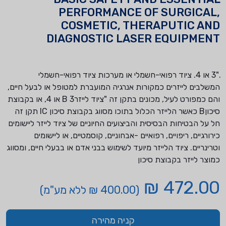
PERFORMANCE OF SURGICAL,
COSMETIC, THERAPUTIC AND
DIAGNOSTIC LASER EQUIPMENT
."3 או 4. ציוד רפואי-חשמלי או מערכות ציוד רפואי-חשמלי
המשלבים לייזרים כמקורות אנרגיה המועברת למטופל או לבעל חיים,
והם כמפורט לעיל, מכונים בתקן זה "ציוד לייזרB 3 או 4, או בקבוצת
סיכוןB כאשר הלייזר הכלול בתוכו מסווג בקבוצת סיכון IC תקן זה
חל על הבטיחות הבסיסית והביצועים החיוניים של ציוד לייזר ליישומים
כירורגיים, ריפויים, רפואיים -אבחוניים, קוסמטיים, או ליישומים
וטרינריים. ציוד הלייזר מיועד לשימוש בבני אדם או בבעלי חיים, ומסווג
כמוצר לייזר בקבוצת סיכון
472.00 ₪
(400.00 ₪ ללא מע"מ)
קניה מהירה