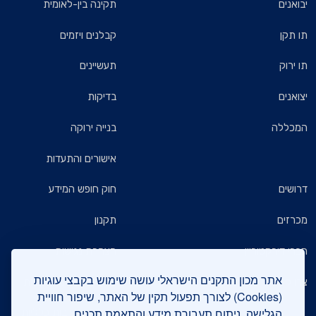
יבואנים
תקינה בין-לאומית
תו תקן
קבלנים ויזמים
תו ירוק
תעשיינים
יצואנים
בדיקות
המכללה
בנייה ירוקה
אישורים והתעדות
דרושים
חוק חופש המידע
מכרזים
תקנון
חברי דירקטוריון
הצהרת נגישות
אתר מכון התקנים הישראלי עושה שימוש בקבצי עוגיות
צרו קשר
מדיניות הגנת הפרטיות
(Cookies) לצורך תפעול תקין של האתר, שיפור חוויית
הגלישה, ניתוח תעבורת מידע והתאמת תכנים.
שאלות ותשובות כלליות