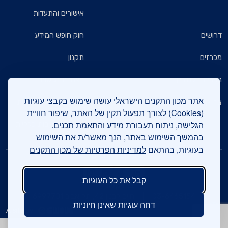
אישורים והתעדות
דרושים
חוק חופש המידע
מכרזים
תקנון
חברי דירקטוריון
הצהרת נגישות
אתר מכון התקנים הישראלי עושה שימוש בקבצי עוגיות
צרו קשר
מדיניות הגנת הפרטיות
(Cookies) לצורך תפעול תקין של האתר, שיפור חוויית
הגלישה, ניתוח תעבורת מידע והתאמת תכנים.
שאלות ותשובות כלליות
בהמשך השימוש באתר, הנך מאשר/ת את השימוש
בעוגיות, בהתאם
למדיניות הפרטיות של מכון התקנים
עיקבו אחרינו
קבל את כל העוגיות
צרו קשר
03-6465154
חיים לבנון 42, תל אביב 6997701
דחה עוגיות שאינן חיוניות