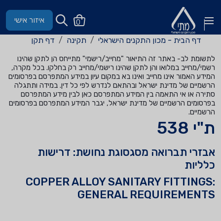
איזור אישי
0
דף הבית - מכון התקנים הישראלי
תקינה
דף תקן
לתשומת לב- באתר זה התיאור "מחייב/רישמי" מתייחס הן לתקן שהינו
רשמי/מחייב במלואו והן לתקן שהינו רישמי/מחייב רק בחלקו. בכל מקרה,
המידע האמור אינו מחייב ואינו בא במקום עיון במידע המתפרסם בפרסומים
הרשמיים של מדינת ישראל ובהתאם לנדרש לפי כל דין. במידה ותתגלה
סתירה או אי התאמה בין המידע המתפרסם כאן לבין מידע המתפרסם
בפרסומים הרשמיים של מדינת ישראל, יגבר המידע המתפרסם בפרסומים
הרשמיים.
ת"י 538
אבזרי תברואה מסגסוגת נחושת: דרישות
כלליות
COPPER ALLOY SANITARY FITTINGS:
GENERAL REQUIREMENTS