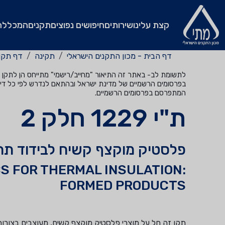
קצת עלינו
שירותים
חיפושים נפוצים
תקנים
המכללה
דף הבית - מכון התקנים הישראלי
תקינה
דף תקן
לתשומת לב- באתר זה התיאור "מחייב/רישמי" מתייחס הן לתקן שהי
בפרסומים הרשמיים של מדינת ישראל ובהתאם לנדרש לפי כל דין
המתפרסם בפרסומים הרשמיים.
ת"י 1229 חלק 2
פלסטיק מוקצף קשיח לבידוד תרמ
CS FOR THERMAL INSULATION:
FORMED PRODUCTS
תקן זה חל על מוצרי פלסטיק מוקצף קשיח, מעוצבים בצורות 