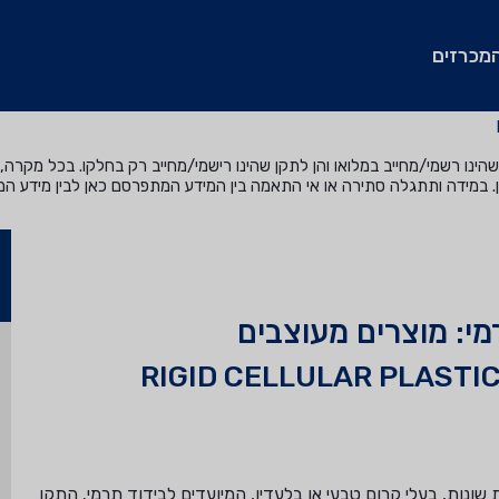
מכרזים
נו רשמי/מחייב במלואו והן לתקן שהינו רישמי/מחייב רק בחלקו. בכל מקרה, ה
. במידה ותתגלה סתירה או אי התאמה בין המידע המתפרסם כאן לבין מידע ה
י: מוצרים מעוצבים
RIGID CELLULAR PLASTI
שונות, בעלי קרום טבעי או בלעדיו, המיועדים לבידוד תרמי. התקן