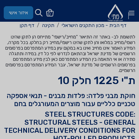
איזור אישי
0
דף הבית - מכון התקנים הישראלי
תקינה
דף תקן
לתשומת לב- באתר זה התיאור "מחייב/רישמי" מתייחס הן לתקן שהינו
רשמי/מחייב במלואו והן לתקן שהינו רישמי/מחייב רק בחלקו. בכל מקרה,
המידע האמור אינו מחייב ואינו בא במקום עיון במידע המתפרסם בפרסומים
הרשמיים של מדינת ישראל ובהתאם לנדרש לפי כל דין. במידה ותתגלה
סתירה או אי התאמה בין המידע המתפרסם כאן לבין מידע המתפרסם
בפרסומים הרשמיים של מדינת ישראל, יגבר המידע המתפרסם בפרסומים
הרשמיים.
ת"י 1225 חלק 10
חוקת מבני פלדה: פלדות מבנים - תנאי אספקה
טכניים כלליים עבור מוצרים המעורגלים בחם
STEEL STRUCTURES CODE:
STRUCTURAL STEELS - GENERAL
TECHNICAL DELIVERY CONDITIONS FOR
HOT-ROLLED PRODUCTS