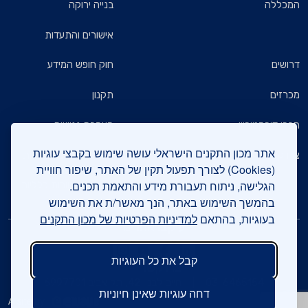
המכללה
בנייה ירוקה
אישורים והתעדות
דרושים
חוק חופש המידע
מכרזים
תקנון
חברי דירקטוריון
הצהרת נגישות
אתר מכון התקנים הישראלי עושה שימוש בקבצי עוגיות
צרו קשר
מדיניות הגנת הפרטיות
(Cookies) לצורך תפעול תקין של האתר, שיפור חוויית
הגלישה, ניתוח תעבורת מידע והתאמת תכנים.
שאלות ותשובות כלליות
בהמשך השימוש באתר, הנך מאשר/ת את השימוש
בעוגיות, בהתאם
למדיניות הפרטיות של מכון התקנים
עיקבו אחרינו
קבל את כל העוגיות
צרו קשר
03-6465154
חיים לבנון 42, תל אביב 6997701
דחה עוגיות שאינן חיוניות