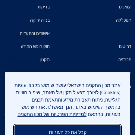
יצואנים
בדיקות
המכללה
בנייה ירוקה
אישורים והתעדות
דרושים
חוק חופש המידע
מכרזים
תקנון
חברי דירקטוריון
הצהרת נגישות
אתר מכון התקנים הישראלי עושה שימוש בקבצי עוגיות
צרו קשר
מדיניות הגנת הפרטיות
(Cookies) לצורך תפעול תקין של האתר, שיפור חוויית
הגלישה, ניתוח תעבורת מידע והתאמת תכנים.
שאלות ותשובות כלליות
בהמשך השימוש באתר, הנך מאשר/ת את השימוש
בעוגיות, בהתאם
למדיניות הפרטיות של מכון התקנים
עיקבו אחרינו
קבל את כל העוגיות