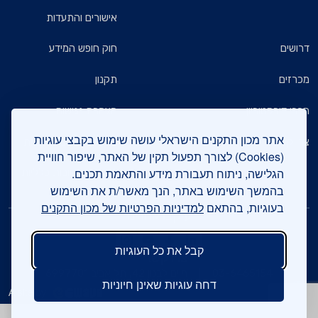
אישורים והתעדות
דרושים
חוק חופש המידע
מכרזים
תקנון
חברי דירקטוריון
הצהרת נגישות
אתר מכון התקנים הישראלי עושה שימוש בקבצי עוגיות
צרו קשר
מדיניות הגנת הפרטיות
(Cookies) לצורך תפעול תקין של האתר, שיפור חוויית
הגלישה, ניתוח תעבורת מידע והתאמת תכנים.
שאלות ותשובות כלליות
בהמשך השימוש באתר, הנך מאשר/ת את השימוש
בעוגיות, בהתאם
למדיניות הפרטיות של מכון התקנים
עיקבו אחרינו
קבל את כל העוגיות
צרו קשר
03-6465154
חיים לבנון 42, תל אביב 6997701
דחה עוגיות שאינן חיוניות