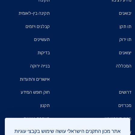
מידע לציבור
תקינה
יבואנים
תקינה בין-לאומית
תו תקן
קבלנים ויזמים
תו ירוק
תעשיינים
יצואנים
בדיקות
המכללה
בנייה ירוקה
אישורים והתעדות
דרושים
חוק חופש המידע
מכרזים
תקנון
חברי דירקטוריון
הצהרת נגישות
אתר מכון התקנים הישראלי עושה שימוש בקבצי עוגיות
צרו קשר
מדיניות הגנת הפרטיות