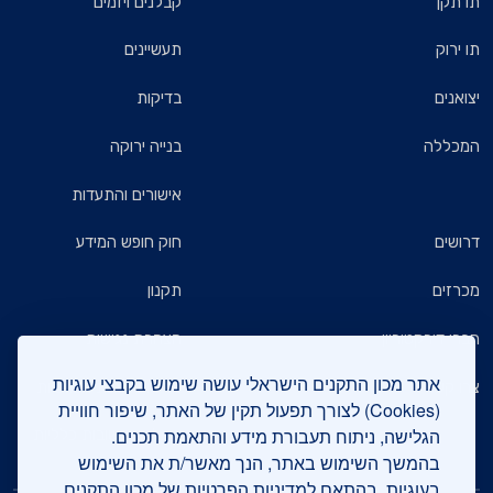
תו תקן
קבלנים ויזמים
תו ירוק
תעשיינים
יצואנים
בדיקות
המכללה
בנייה ירוקה
אישורים והתעדות
דרושים
חוק חופש המידע
מכרזים
תקנון
חברי דירקטוריון
הצהרת נגישות
אתר מכון התקנים הישראלי עושה שימוש בקבצי עוגיות
צרו קשר
מדיניות הגנת הפרטיות
(Cookies) לצורך תפעול תקין של האתר, שיפור חוויית
הגלישה, ניתוח תעבורת מידע והתאמת תכנים.
שאלות ותשובות כלליות
בהמשך השימוש באתר, הנך מאשר/ת את השימוש
בעוגיות, בהתאם
למדיניות הפרטיות של מכון התקנים