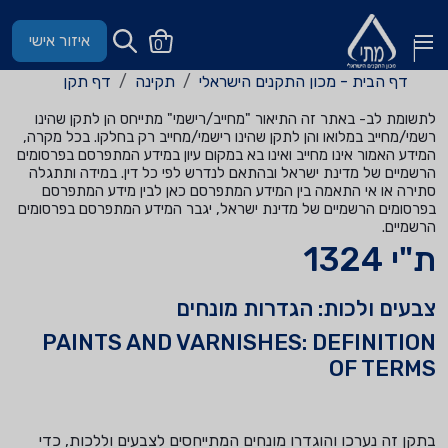
איזור אישי
0
דף הבית - מכון התקנים הישראלי
תקינה
דף תקן
לתשומת לב- באתר זה התיאור "מחייב/רישמי" מתייחס הן לתקן שהינו
רשמי/מחייב במלואו והן לתקן שהינו רישמי/מחייב רק בחלקו. בכל מקרה,
המידע האמור אינו מחייב ואינו בא במקום עיון במידע המתפרסם בפרסומים
הרשמיים של מדינת ישראל ובהתאם לנדרש לפי כל דין. במידה ותתגלה
סתירה או אי התאמה בין המידע המתפרסם כאן לבין מידע המתפרסם
בפרסומים הרשמיים של מדינת ישראל, יגבר המידע המתפרסם בפרסומים
הרשמיים.
ת"י 1324
צבעים ולכות: הגדרות מונחים
PAINTS AND VARNISHES: DEFINITION
OF TERMS
בתקן זה נערכו והוגדרו מונחים המתייחסים לצבעים וללכות, כדי