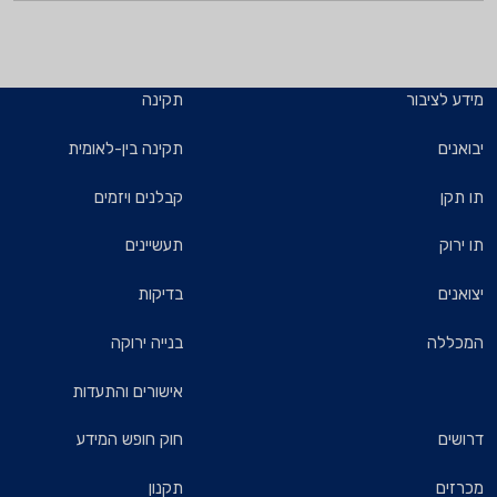
מידע לציבור
תקינה
יבואנים
תקינה בין-לאומית
תו תקן
קבלנים ויזמים
תו ירוק
תעשיינים
יצואנים
בדיקות
המכללה
בנייה ירוקה
אישורים והתעדות
דרושים
חוק חופש המידע
מכרזים
תקנון