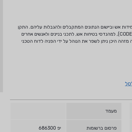
ות אש וביישום הנתונים המתקבלים ולהגבלות עליהם. התקן
תוכנן לסייע לאנשים האחראים על קוד הבנייה (CODE OFFICIALS), למהנדסי בטיחות אש, לתכני בניינים ולאנשים אחרים
 מזהה היכן ניתן לשפר את הנוהל על ידי הפניה לדוח הטכני
סל
מעמד
פרסום ברשומות
יפ 686300