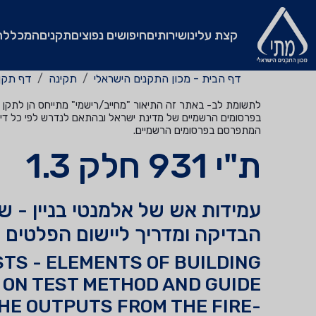
קצת עלינו
שירותים
חיפושים נפוצים
תקנים
המכללה
דף הבית - מכון התקנים הישראלי
תקינה
דף תקן
לתשומת לב- באתר זה התיאור "מחייב/רישמי" מתייחס הן לתקן שהי
בפרסומים הרשמיים של מדינת ישראל ובהתאם לנדרש לפי כל דין
המתפרסם בפרסומים הרשמיים.
ת"י 931 חלק 1.3
עמידות אש של אלמנטי בניין - 
הבדיקה ומדריך ליישום הפלטים 
STS - ELEMENTS OF BUILDING
ON TEST METHOD AND GUIDE
THE OUTPUTS FROM THE FIRE-