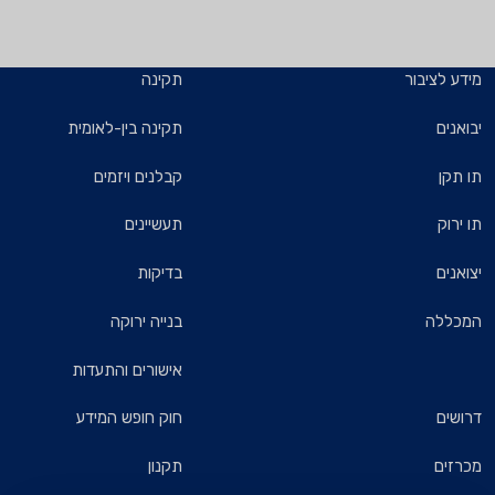
מידע לציבור
תקינה
יבואנים
תקינה בין-לאומית
תו תקן
קבלנים ויזמים
תו ירוק
תעשיינים
יצואנים
בדיקות
המכללה
בנייה ירוקה
אישורים והתעדות
דרושים
חוק חופש המידע
מכרזים
תקנון