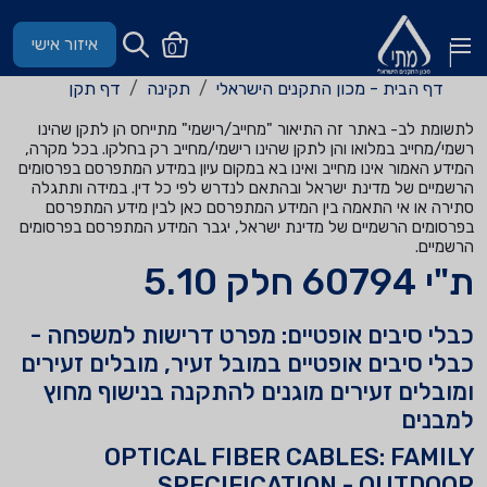
איזור אישי
0
דף הבית - מכון התקנים הישראלי
תקינה
דף תקן
לתשומת לב- באתר זה התיאור "מחייב/רישמי" מתייחס הן לתקן שהינו
רשמי/מחייב במלואו והן לתקן שהינו רישמי/מחייב רק בחלקו. בכל מקרה,
המידע האמור אינו מחייב ואינו בא במקום עיון במידע המתפרסם בפרסומים
הרשמיים של מדינת ישראל ובהתאם לנדרש לפי כל דין. במידה ותתגלה
סתירה או אי התאמה בין המידע המתפרסם כאן לבין מידע המתפרסם
בפרסומים הרשמיים של מדינת ישראל, יגבר המידע המתפרסם בפרסומים
הרשמיים.
ת"י 60794 חלק 5.10
כבלי סיבים אופטיים: מפרט דרישות למשפחה -
כבלי סיבים אופטיים במובל זעיר, מובלים זעירים
ומובלים זעירים מוגנים להתקנה בנישוף מחוץ
למבנים
OPTICAL FIBER CABLES: FAMILY
SPECIFICATION - OUTDOOR