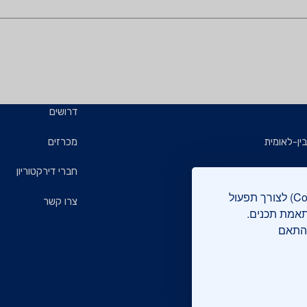
דרושים
ין-לאומית
מכרזים
ויזמים
חברי דירקטוריון
אתר מכון התקנים הישראלי עושה שימוש בקבצי עוגיות (Cookies) לצורך תפעול
ם
צרו קשר
תאמת תכנים.
בהתאם
רוקה
 והתעדות