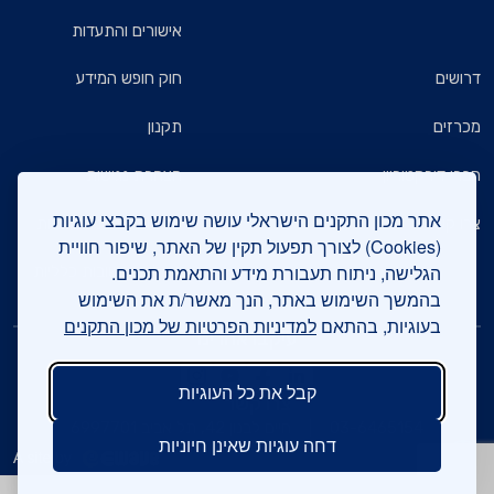
אישורים והתעדות
דרושים
חוק חופש המידע
מכרזים
תקנון
חברי דירקטוריון
הצהרת נגישות
אתר מכון התקנים הישראלי עושה שימוש בקבצי עוגיות
צרו קשר
מדיניות הגנת הפרטיות
(Cookies) לצורך תפעול תקין של האתר, שיפור חוויית
הגלישה, ניתוח תעבורת מידע והתאמת תכנים.
שאלות ותשובות כלליות
בהמשך השימוש באתר, הנך מאשר/ת את השימוש
בעוגיות, בהתאם
למדיניות הפרטיות של מכון התקנים
עיקבו אחרינו
קבל את כל העוגיות
צרו קשר
03-6465154
חיים לבנון 42, תל אביב 6997701
דחה עוגיות שאינן חיוניות