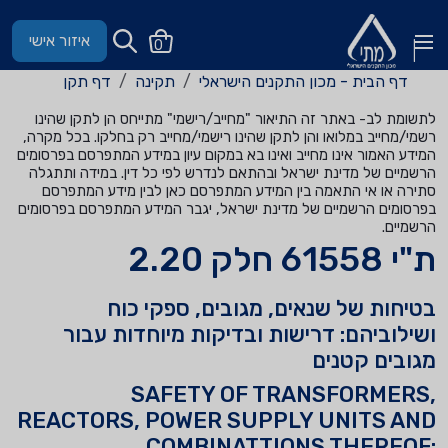
איזור אישי
0
דף הבית - מכון התקנים הישראלי
תקינה
דף תקן
לתשומת לב- באתר זה התיאור "מחייב/רישמי" מתייחס הן לתקן שהינו
רשמי/מחייב במלואו והן לתקן שהינו רישמי/מחייב רק בחלקו. בכל מקרה,
המידע האמור אינו מחייב ואינו בא במקום עיון במידע המתפרסם בפרסומים
הרשמיים של מדינת ישראל ובהתאם לנדרש לפי כל דין. במידה ותתגלה
סתירה או אי התאמה בין המידע המתפרסם כאן לבין מידע המתפרסם
בפרסומים הרשמיים של מדינת ישראל, יגבר המידע המתפרסם בפרסומים
הרשמיים.
ת"י 61558 חלק 2.20
בטיחות של שנאים, מגובים, ספקי כוח
ושילוביהם: דרישות ובדיקות מיוחדות עבור
מגובים קטנים
SAFETY OF TRANSFORMERS,
REACTORS, POWER SUPPLY UNITS AND
COMBINATTIONS THEREOF: