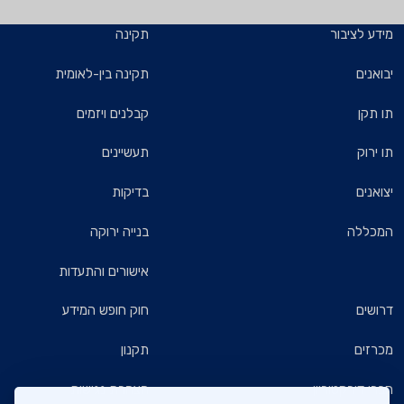
מידע לציבור
תקינה
יבואנים
תקינה בין-לאומית
תו תקן
קבלנים ויזמים
תו ירוק
תעשיינים
יצואנים
בדיקות
המכללה
בנייה ירוקה
אישורים והתעדות
דרושים
חוק חופש המידע
מכרזים
תקנון
חברי דירקטוריון
הצהרת נגישות