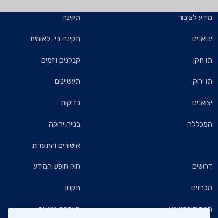
מידע לציבור
תקינה
יבואנים
תקינה בין-לאומית
תו תקן
קבלנים ויזמים
תו ירוק
תעשיינים
יצואנים
בדיקות
המכללה
בנייה ירוקה
אישורים והתעדות
דרושים
חוק חופש המידע
מכרזים
תקנון
חברי דירקטוריון
הצהרת נגישות