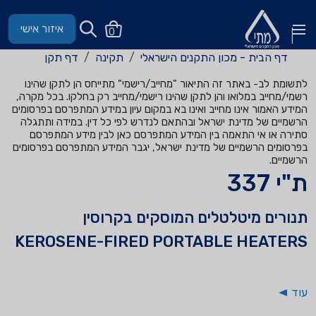
איזור אישי
0
דף הבית - מכון התקנים הישראלי
תקינה
דף תקן
לתשומת לב- באתר זה התיאור "מחייב/רישמי" מתייחס הן לתקן שהינו
רשמי/מחייב במלואו והן לתקן שהינו רישמי/מחייב רק בחלקו. בכל מקרה,
המידע האמור אינו מחייב ואינו בא במקום עיון במידע המתפרסם בפרסומים
הרשמיים של מדינת ישראל ובהתאם לנדרש לפי כל דין. במידה ותתגלה
סתירה או אי התאמה בין המידע המתפרסם כאן לבין מידע המתפרסם
בפרסומים הרשמיים של מדינת ישראל, יגבר המידע המתפרסם בפרסומים
הרשמיים.
ת"י 337
תנורים מיטלטלים המוסקים בקרוסין
KEROSENE-FIRED PORTABLE HEATERS
עוד