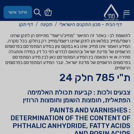
איזור אישי
0
דף הבית - מכון התקנים הישראלי
תקינה
דף תקן
לתשומת לב- באתר זה התיאור "מחייב/רישמי" מתייחס הן לתקן שהינו
רשמי/מחייב במלואו והן לתקן שהינו רישמי/מחייב רק בחלקו. בכל מקרה,
המידע האמור אינו מחייב ואינו בא במקום עיון במידע המתפרסם בפרסומים
הרשמיים של מדינת ישראל ובהתאם לנדרש לפי כל דין. במידה ותתגלה
סתירה או אי התאמה בין המידע המתפרסם כאן לבין מידע המתפרסם
בפרסומים הרשמיים של מדינת ישראל, יגבר המידע המתפרסם בפרסומים
הרשמיים.
ת"י 785 חלק 24
צבעים ולכות : קביעת תכולת האלמימה
הפתאלית, חומצות השומן וחומצות הרוזין
PAINTS AND VARNISHES :
DETERMINATION OF THE CONTENT OF
PHTHALIC ANHYDRIDE, FATTY ACIDS
AND ROSIN ACIDS