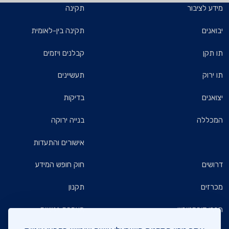
מידע לציבור
תקינה
יבואנים
תקינה בין-לאומית
תו תקן
קבלנים ויזמים
תו ירוק
תעשיינים
יצואנים
בדיקות
המכללה
בנייה ירוקה
אישורים והתעדות
דרושים
חוק חופש המידע
מכרזים
תקנון
חברי דירקטוריון
הצהרת נגישות