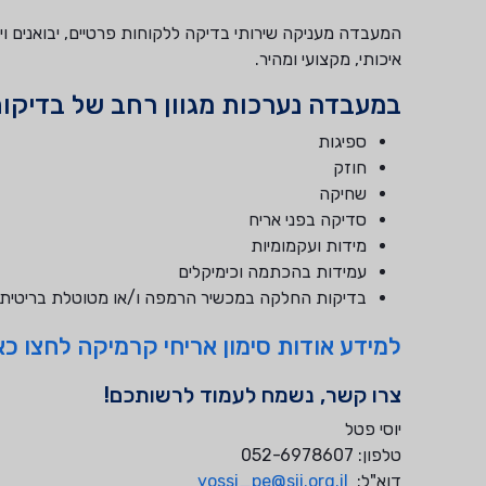
המעבדה מעניקה שירותי בדיקה ללקוחות פרטיים, יבואנים ו
איכותי, מקצועי ומהיר.
במעבדה נערכות מגוון רחב של בדיקות 
ספיגות
חוזק
שחיקה
סדיקה בפני אריח
מידות ועקמומיות
עמידות בהכתמה וכימיקלים
בדיקות החלקה במכשיר הרמפה ו/או מטוטלת בריטית
למידע אודות סימון אריחי קרמיקה לחצו כא
צרו קשר, נשמח לעמוד לרשותכם!
יוסי פטל
טלפון: 052-6978607
דוא"ל:
yossi_pe@sii.org.il