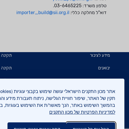
טלפון משרד: 03-6465225.
דוא"ל מחלקה כללי:
importer_build@sii.org.il
מידע לציבור
תקינה
יבואנים
תקינה ב
תו תקן
קבלנים 
תו ירוק
תעשייני
תקין של האתר, שיפור חוויית הגלישה, ניתוח תעבורת מידע וה
בהמשך השימוש באתר, הנך מאשר/ת את השימוש בעוגיות, 
יצואנים
בדיקות
למדיניות הפרטיות של מכון התקנים
המכללה
בנייה י