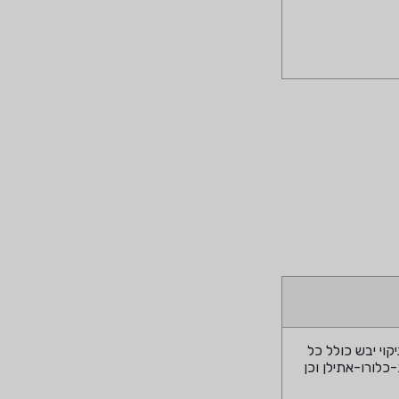
וי יבש כולל כל
, בתוספת תלת-כלורו-אתילן וכן