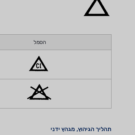
הסמל
תהליך הגיהוץ, מגהץ ידני