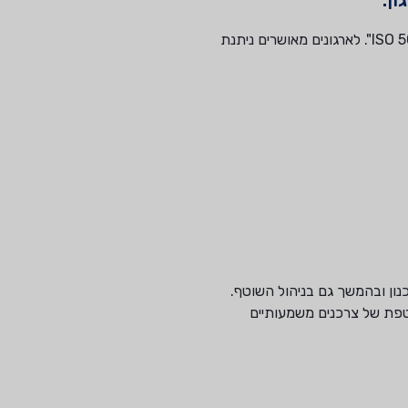
בשנת 2018 עבר התקן שדרוג, שאומץ לאחרונה על ידי מכון התקנים כתקן ישראלי "מערכות ניהול אנרגיה 50001:2019 ISO". לארגונים מאושרים ניתנת
נון ובהמשך גם בניהול השוטף.
טפת של צרכנים משמעותיים