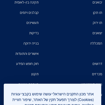
יבואנים
תקינה בין-לאומית
תו תקן
קבלנים ויזמים
תו ירוק
תעשיינים
יצואנים
בדיקות
המכללה
בנייה ירוקה
אישורים והתעדות
דרושים
חוק חופש המידע
מכרזים
תקנון
חברי דירקטוריון
הצהרת נגישות
אתר מכון התקנים הישראלי עושה שימוש בקבצי עוגיות
צרו קשר
מדיניות הגנת הפרטיות
(Cookies) לצורך תפעול תקין של האתר, שיפור חוויית
שאלות ותשובות כלליות