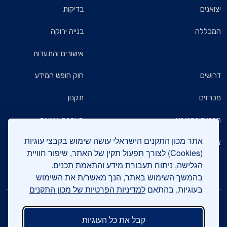
יצואנים
בדיקות
המכללה
בנייה ירוקה
אישורים והתעדות
דרושים
חוק חופש המידע
מכרזים
תקנון
חברי דירקטוריון
הצהרת נגישות
אתר מכון התקנים הישראלי עושה שימוש בקבצי עוגיות
צרו קשר
מדיניות הגנת הפרטיות
(Cookies) לצורך תפעול תקין של האתר, שיפור חוויית
הגלישה, ניתוח תעבורת מידע והתאמת תכנים.
שאלות ותשובות כלליות
בהמשך השימוש באתר, הנך מאשר/ת את השימוש
בעוגיות, בהתאם
למדיניות הפרטיות של מכון התקנים
עיקבו אחרינו
קבל את כל העוגיות
צרו קשר