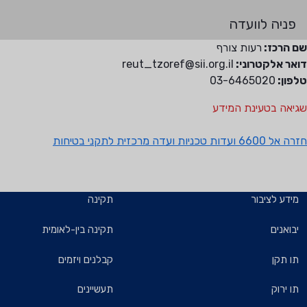
פניה לוועדה
שם הרכז:
רעות צורף
דואר אלקטרוני:
reut_tzoref@sii.org.il
טלפון:
03-6465020
שגיאה בטעינת המידע
חזרה אל 6600 ועדות טכניות ועדה מרכזית לתקני בטיחות
מידע לציבור
תקינה
יבואנים
תקינה בין-לאומית
תו תקן
קבלנים ויזמים
תו ירוק
תעשיינים