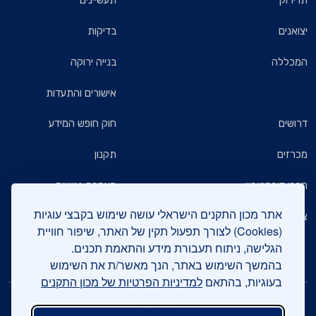
תו ירוק
תעשיינים
יצואנים
בדיקות
המכללה
בנייה ירוקה
אישורים והתעדות
דרושים
חוק חופש המידע
מכרזים
תקנון
חברי דירקטוריון
הצהרת נגישות
אתר מכון התקנים הישראלי עושה שימוש בקבצי עוגיות
צרו קשר
מדיניות הגנת הפרטיות
(Cookies) לצורך תפעול תקין של האתר, שיפור חוויית
הגלישה, ניתוח תעבורת מידע והתאמת תכנים.
שאלות ותשובות כלליות
בהמשך השימוש באתר, הנך מאשר/ת את השימוש
בעוגיות, בהתאם
למדיניות הפרטיות של מכון התקנים
עיקבו אחרינו