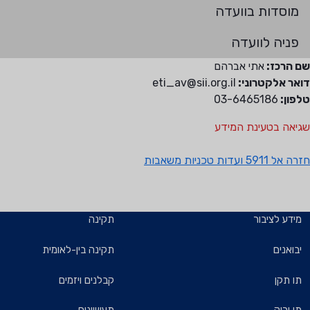
מוסדות בוועדה
פניה לוועדה
שם הרכז:
אתי אברהם
דואר אלקטרוני:
eti_av@sii.org.il
טלפון:
03-6465186
שגיאה בטעינת המידע
חזרה אל 5911 ועדות טכניות משאבות
מידע לציבור
תקינה
יבואנים
תקינה בין-לאומית
תו תקן
קבלנים ויזמים