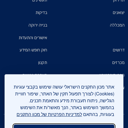
תו ירוק
תעשיינים
יצואנים
בדיקות
המכללה
בנייה ירוקה
אישורים והתעדות
דרושים
חוק חופש המידע
מכרזים
תקנון
חברי דירקטוריון
הצהרת נגישות
אתר מכון התקנים הישראלי עושה שימוש בקבצי עוגיות
צרו קשר
מדיניות הגנת הפרטיות
(Cookies) לצורך תפעול תקין של האתר, שיפור חוויית
הגלישה, ניתוח תעבורת מידע והתאמת תכנים.
שאלות ותשובות כלליות
בהמשך השימוש באתר, הנך מאשר/ת את השימוש
בעוגיות, בהתאם
למדיניות הפרטיות של מכון התקנים
עיקבו אחרינו