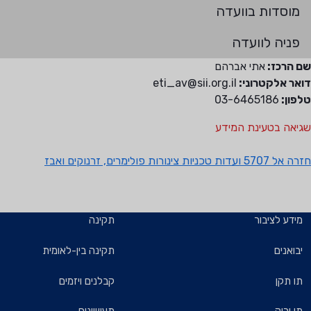
מוסדות בוועדה
פניה לוועדה
שם הרכז:
אתי אברהם
דואר אלקטרוני:
eti_av@sii.org.il
טלפון:
03-6465186
שגיאה בטעינת המידע
חזרה אל 5707 ועדות טכניות צינורות פולימרים, זרנוקים ואבז
מידע לציבור
תקינה
יבואנים
תקינה בין-לאומית
תו תקן
קבלנים ויזמים