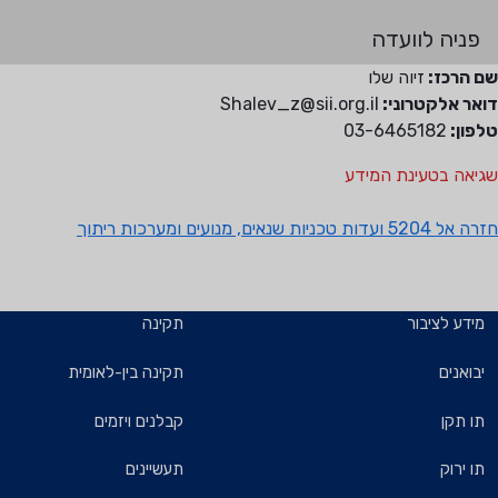
פניה לוועדה
שם הרכז:
זיוה שלו
דואר אלקטרוני:
Shalev_z@sii.org.il
טלפון:
03-6465182
שגיאה בטעינת המידע
חזרה אל 5204 ועדות טכניות שנאים, מנועים ומערכות ריתוך
מידע לציבור
תקינה
יבואנים
תקינה בין-לאומית
תו תקן
קבלנים ויזמים
תו ירוק
תעשיינים