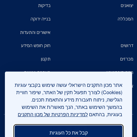
יצואנים
בדיקות
המכללה
בנייה ירוקה
אישורים והתעדות
דרושים
חוק חופש המידע
מכרזים
תקנון
חברי דירקטוריון
הצהרת נגישות
אתר מכון התקנים הישראלי עושה שימוש בקבצי עוגיות
צרו קשר
מדיניות הגנת הפרטיות
(Cookies) לצורך תפעול תקין של האתר, שיפור חוויית
הגלישה, ניתוח תעבורת מידע והתאמת תכנים.
שאלות ותשובות כלליות
בהמשך השימוש באתר, הנך מאשר/ת את השימוש
בעוגיות, בהתאם
למדיניות הפרטיות של מכון התקנים
עיקבו אחרינו
קבל את כל העוגיות
צרו קשר