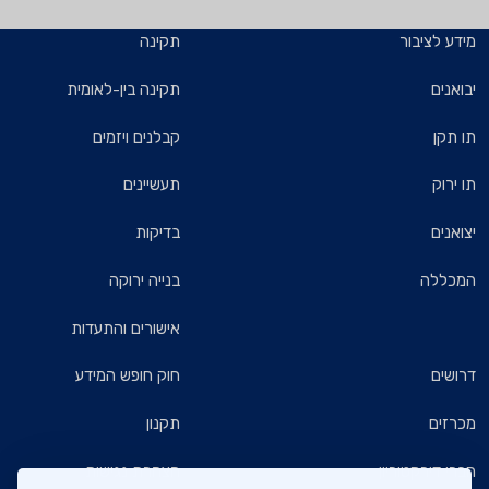
מידע לציבור
תקינה
יבואנים
תקינה בין-לאומית
תו תקן
קבלנים ויזמים
תו ירוק
תעשיינים
יצואנים
בדיקות
המכללה
בנייה ירוקה
אישורים והתעדות
דרושים
חוק חופש המידע
מכרזים
תקנון
חברי דירקטוריון
הצהרת נגישות