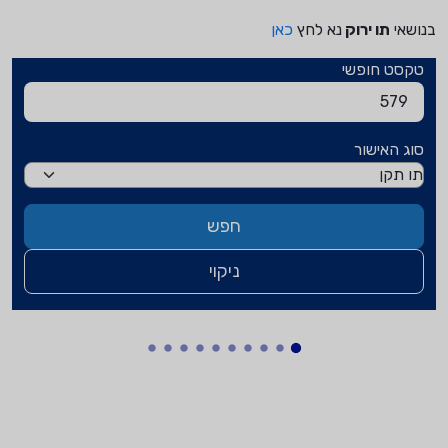
שאי
תו ירוק
נא לחץ
כאן
קסט חופשי
וג האישור
חפש
ניקוי