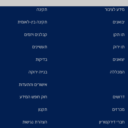
ע לציבור
תקינה
אנים
תקינה בין-לאומית
תקן
קבלנים ויזמים
ירוק
תעשיינים
אנים
בדיקות
כללה
בנייה ירוקה
אישורים והתעדות
שים
חוק חופש המידע
זים
תקנון
י דירקטוריון
הצהרת נגישות