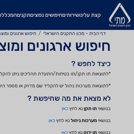
קצת עלינו
שירותים
חיפושים נפוצים
תקנים
המכללה
דף הבית - מכון התקנים הישראלי
חיפוש ארגונים ומוצ
חיפוש ארגונים ומו
כיצד לחפש ?
*לתוצאות תו תקן/תו בטיחות/התעדת תהליכים ניתן להקליד
*לתוצאות מערכות ניהול יש להקליד שם מדויק או מספר הי
לא מצאת את מה שחיפשת ?
בנושאי
תו תקן
נא לחץ
כאן
בנושאי
מערכות ניהול
נא לחץ
כאן
בנושאי
תו ירוק
נא לחץ
כאן