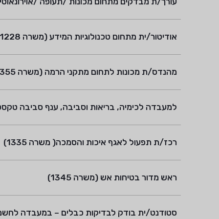
עורך/ת מבדקים מתחום מכונות /תעופה /אוירונאוטיקה (
אודיטור/ית מתחום טכנולוגיות המידע (משרה 1228)
מהנדס/ת מכונות לתחום מתקני הרמה (משרה 1355)
למעבדה לכימיה, בריאות וסביבה, ענף סביבה טקסטיל 
רכז/ת תפעול לאגף איכות והסמכה( משרה 1335)
ראש מדור בטיחות אש (משרה 1345)
סטודנט/ית בודק לבדיקות כבלים – במעבדה לחשמל, א