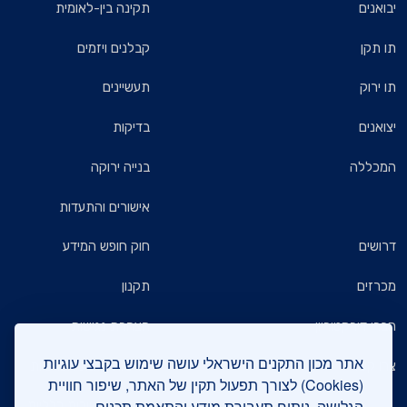
יבואנים
תקינה בין-לאומית
תו תקן
קבלנים ויזמים
תו ירוק
תעשיינים
יצואנים
בדיקות
המכללה
בנייה ירוקה
אישורים והתעדות
דרושים
חוק חופש המידע
מכרזים
תקנון
חברי דירקטוריון
הצהרת נגישות
אתר מכון התקנים הישראלי עושה שימוש בקבצי עוגיות
צרו קשר
מדיניות הגנת הפרטיות
(Cookies) לצורך תפעול תקין של האתר, שיפור חוויית
הגלישה, ניתוח תעבורת מידע והתאמת תכנים.
שאלות ותשובות כלליות