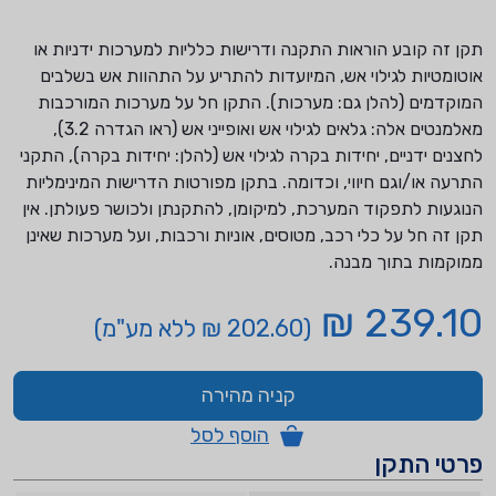
תקן זה קובע הוראות התקנה ודרישות כלליות למערכות ידניות או
אוטומטיות לגילוי אש, המיועדות להתריע על התהוות אש בשלבים
המוקדמים (להלן גם: מערכות). התקן חל על מערכות המורכבות
מאלמנטים אלה: גלאים לגילוי אש ואופייני אש (ראו הגדרה 3.2),
לחצנים ידניים, יחידות בקרה לגילוי אש (להלן: יחידות בקרה), התקני
התרעה או/וגם חיווי, וכדומה. בתקן מפורטות הדרישות המינימליות
הנוגעות לתפקוד המערכת, למיקומן, להתקנתן ולכושר פעולתן. אין
תקן זה חל על כלי רכב, מטוסים, אוניות ורכבות, ועל מערכות שאינן
ממוקמות בתוך מבנה.
239.10 ₪
(202.60 ₪ ללא מע"מ)
קניה מהירה
הוסף לסל
פרטי התקן