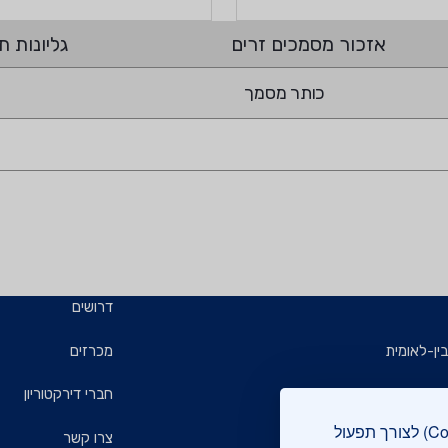
אזכור מסמכים זרים
גליונות תי
כותר מסמך
דרושים
ין-לאומית
מכרזים
ויזמים
חברי דירקטוריון
אתר מכון התקנים הישראלי עושה שימוש בקבצי עוגיות (Cookies) לצורך תפעול
ם
צרו קשר